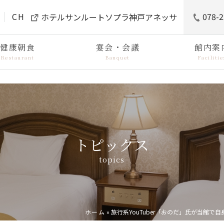
CH
078-2
ホテルサンルートソプラ神戸アネッサ
健康朝食
宴会・会議
館内案
Restaurant
Banquet
Facilitie
トピックス
topics
ホーム
»
旅行系YouTuber「おのだ」氏が当館