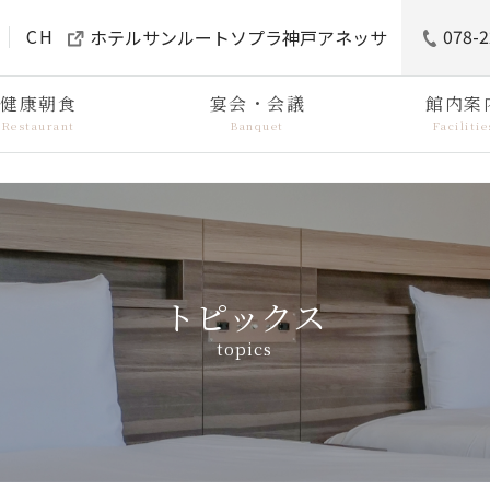
CH
078-2
ホテルサンルートソプラ神戸アネッサ
健康朝食
宴会・会議
館内案
Restaurant
Banquet
Facilitie
トピックス
topics